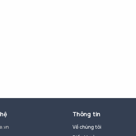
 hệ
Thông tin
e.vn
Về chúng tôi