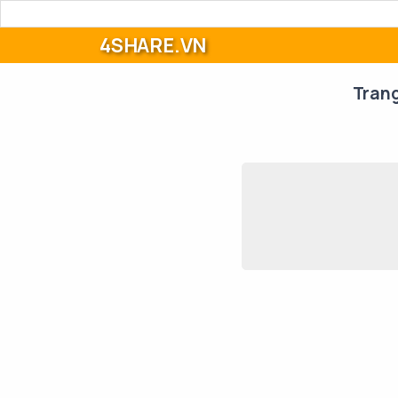
4SHARE.VN
Tran