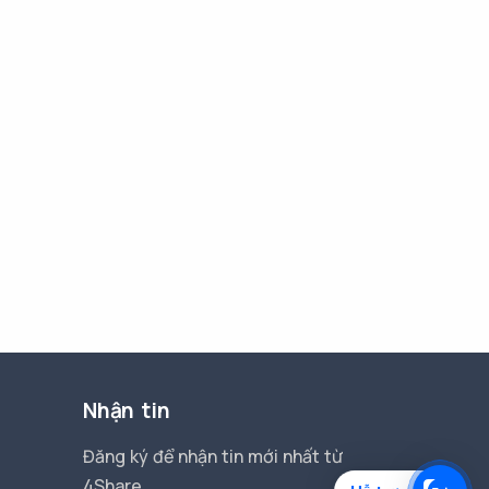
Nhận tin
Đăng ký để nhận tin mới nhất từ
4Share.