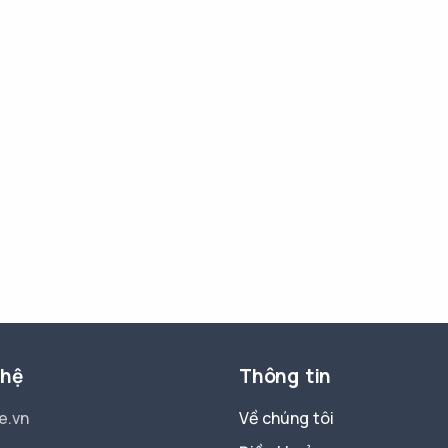
 hệ
Thông tin
e.vn
Về chúng tôi