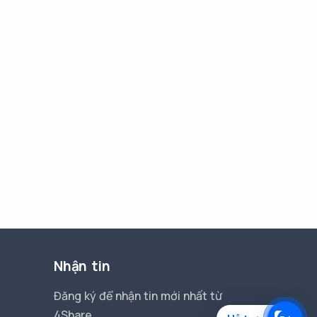
Nhận tin
Đăng ký để nhận tin mới nhất từ
4Share.