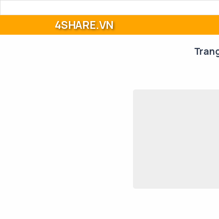
4SHARE.VN
Tran