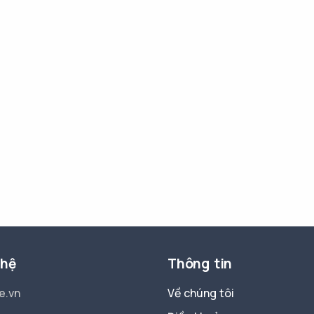
 hệ
Thông tin
e.vn
Về chúng tôi