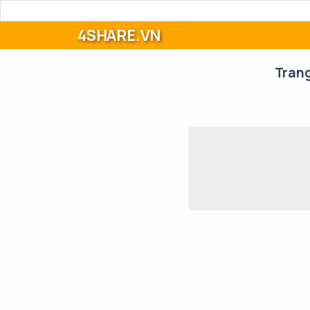
4SHARE.VN
Tran