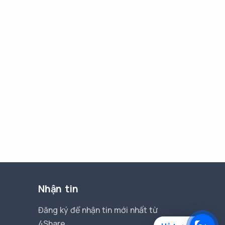
Nhận tin
Đăng ký để nhận tin mới nhất từ
4Share.