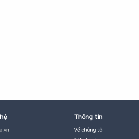
 hệ
Thông tin
e.vn
Về chúng tôi