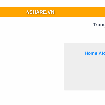
4SHARE.VN
Tran
Home.Alo