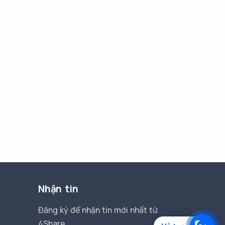
Nhận tin
Đăng ký để nhận tin mới nhất từ
4Share.