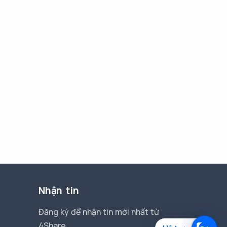
Nhận tin
Đăng ký để nhận tin mới nhất từ
4Share.