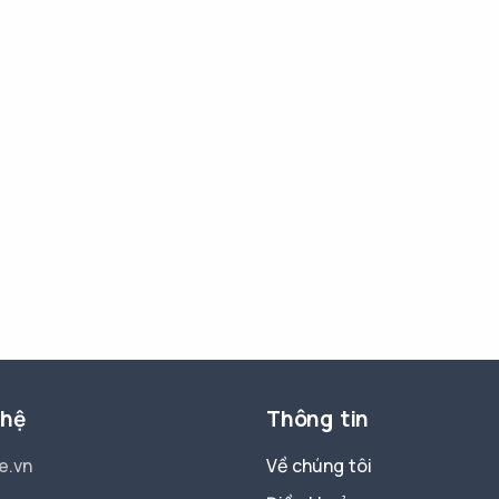
 hệ
Thông tin
e.vn
Về chúng tôi