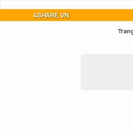
4SHARE.VN
Tran