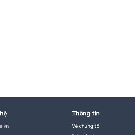
 hệ
Thông tin
e.vn
Về chúng tôi