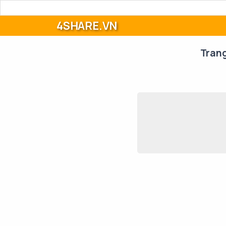
4SHARE.VN
Tran