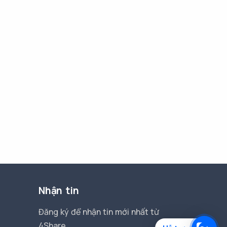
Nhận tin
Đăng ký để nhận tin mới nhất từ
4Share.