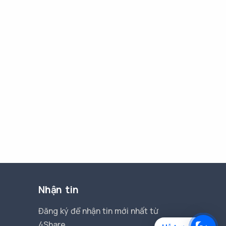
Nhận tin
Đăng ký để nhận tin mới nhất từ
4Share.