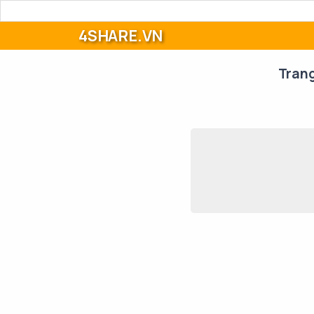
4SHARE.VN
Tran