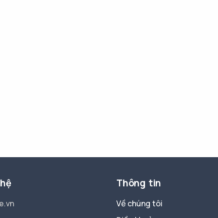
 hệ
Thông tin
e.vn
Về chúng tôi