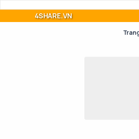
4SHARE.VN
Tran