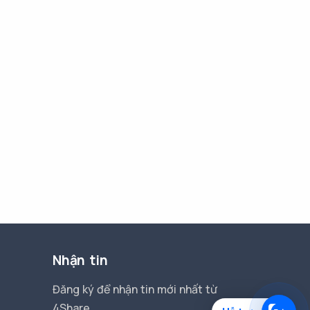
Nhận tin
Đăng ký để nhận tin mới nhất từ
4Share.