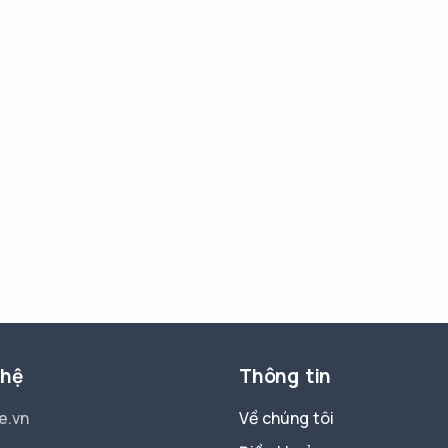
 hệ
Thông tin
e.vn
Về chúng tôi