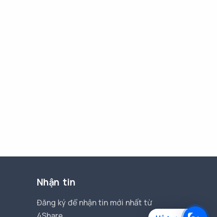
Nhận tin
Đăng ký để nhận tin mới nhất từ
4Share.