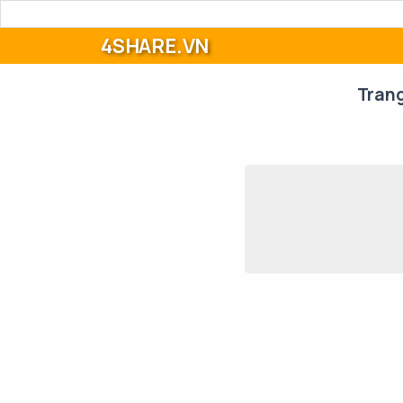
4SHARE.VN
Tran