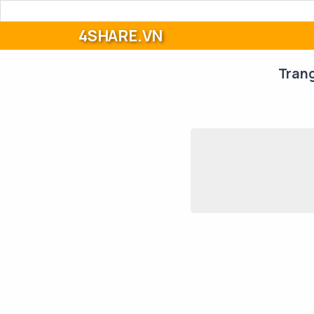
4SHARE.VN
Tran