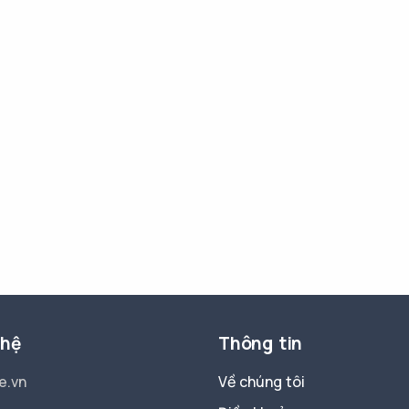
 hệ
Thông tin
e.vn
Về chúng tôi