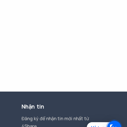
Nhận tin
Đăng ký để nhận tin mới nhất từ
4Share.