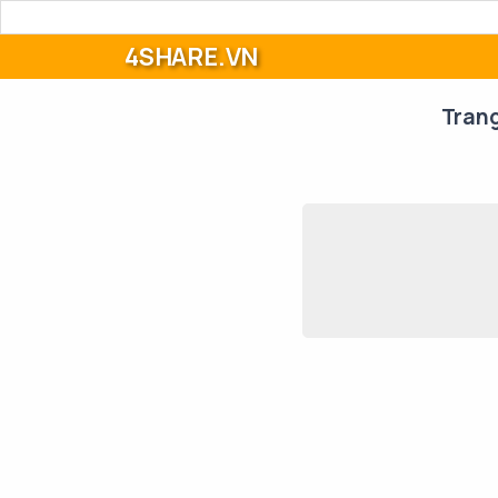
4SHARE.VN
Tran