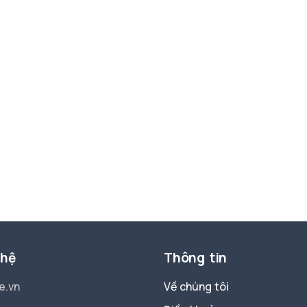
 hệ
Thông tin
e.vn
Về chúng tôi