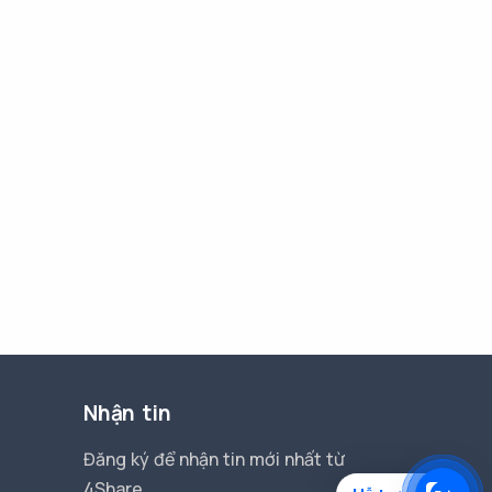
Nhận tin
Đăng ký để nhận tin mới nhất từ
4Share.