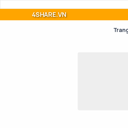
4SHARE.VN
Tran