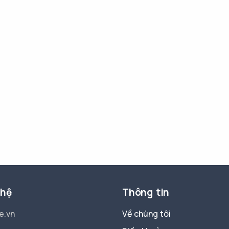
 hệ
Thông tin
e.vn
Về chúng tôi