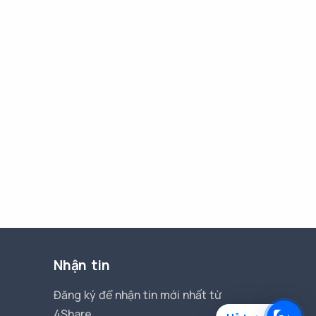
Nhận tin
Đăng ký để nhận tin mới nhất từ
4Share.