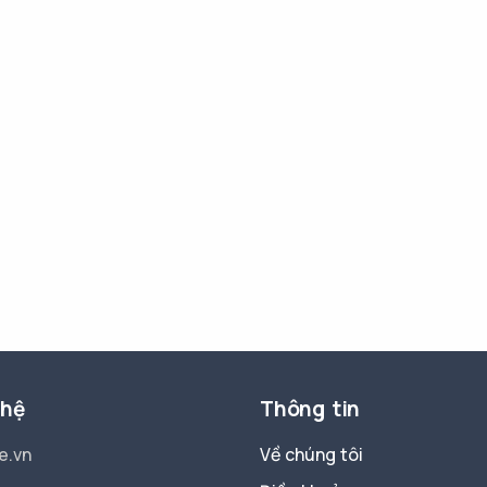
 hệ
Thông tin
e.vn
Về chúng tôi