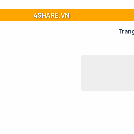
4SHARE.VN
Tran