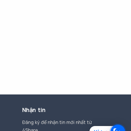
Nhận tin
Đăng ký để nhận tin mới nhất từ
4Share.