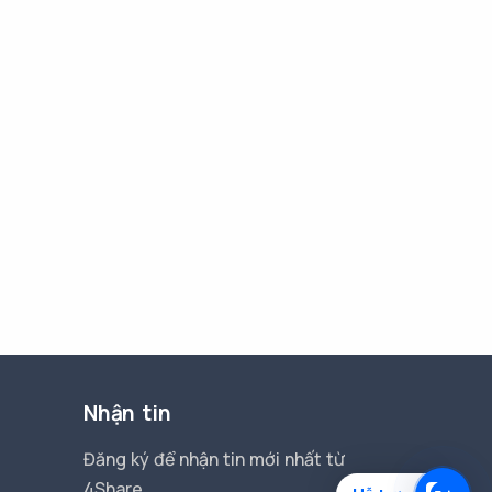
Nhận tin
Đăng ký để nhận tin mới nhất từ
4Share.