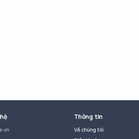
 hệ
Thông tin
e.vn
Về chúng tôi