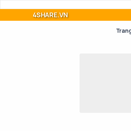
4SHARE.VN
Tran