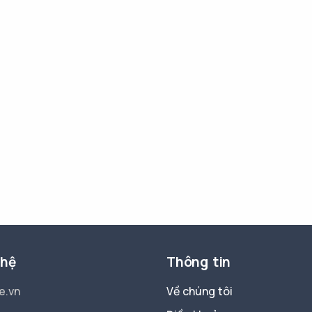
 hệ
Thông tin
e.vn
Về chúng tôi