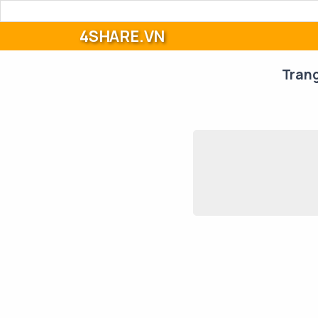
4SHARE.VN
Tran