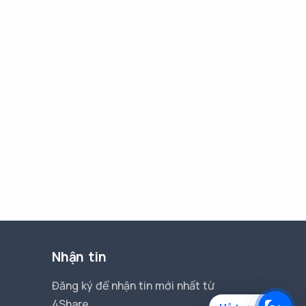
Nhận tin
Đăng ký để nhận tin mới nhất từ
4Share.