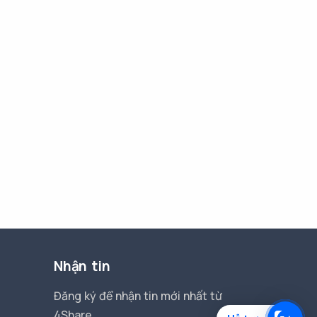
Nhận tin
Đăng ký để nhận tin mới nhất từ
4Share.