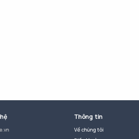
 hệ
Thông tin
e.vn
Về chúng tôi