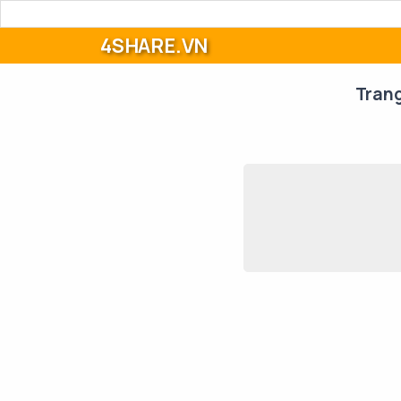
4SHARE.VN
Tran