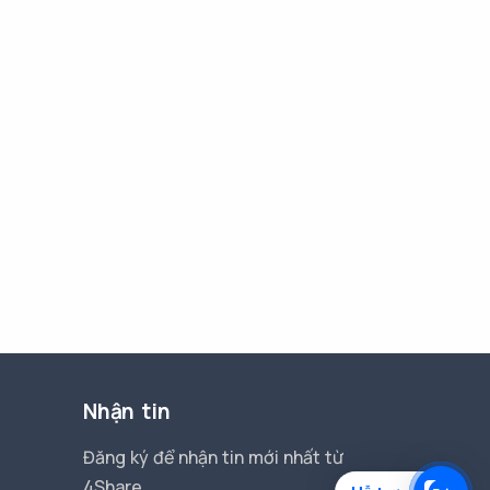
Nhận tin
Đăng ký để nhận tin mới nhất từ
4Share.