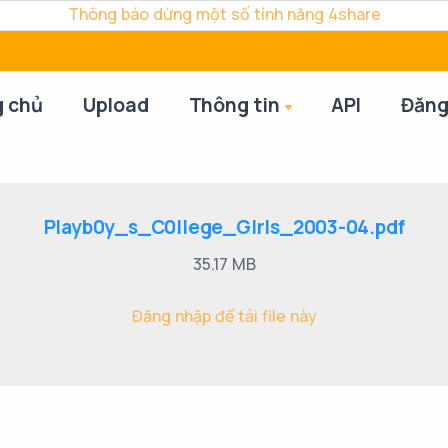
Thông báo dừng một số tính năng 4share
g chủ
Upload
Thông tin
API
Đăng
Playb0y_s_C0llege_Glrls_2003-04.pdf
35.17 MB
Đăng nhập để tải file này