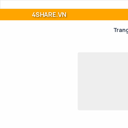
4SHARE.VN
Tran