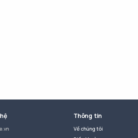
 hệ
Thông tin
e.vn
Về chúng tôi