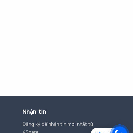
Nhận tin
Đăng ký để nhận tin mới nhất từ
4Share.