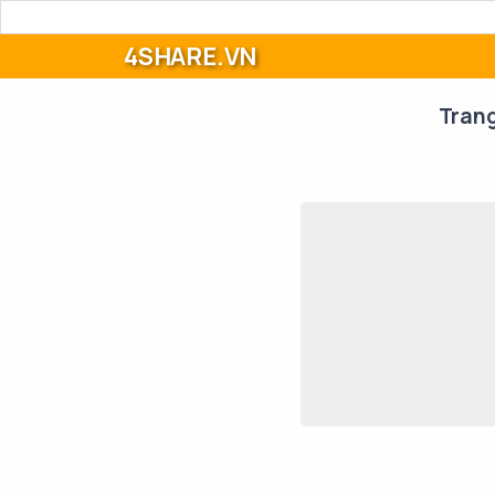
4SHARE.VN
Tran