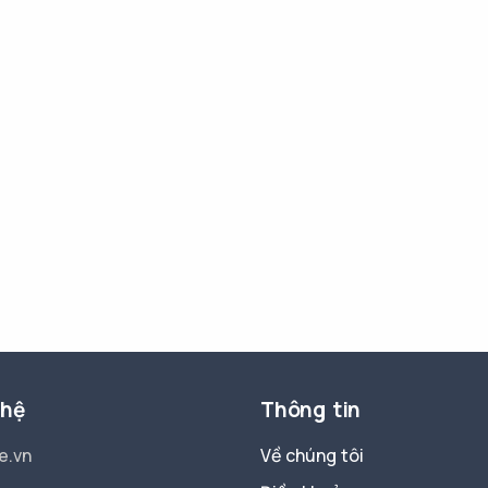
 hệ
Thông tin
e.vn
Về chúng tôi