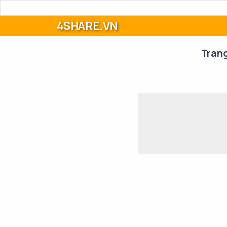
4SHARE.VN
Tran