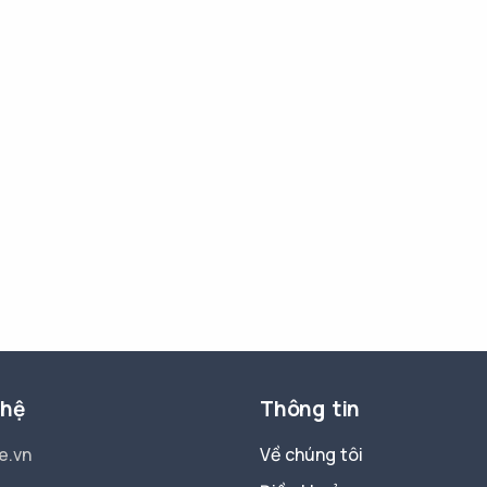
 hệ
Thông tin
e.vn
Về chúng tôi