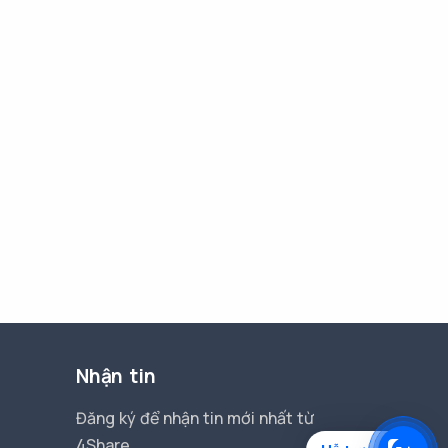
Nhận tin
Đăng ký để nhận tin mới nhất từ
4Share.