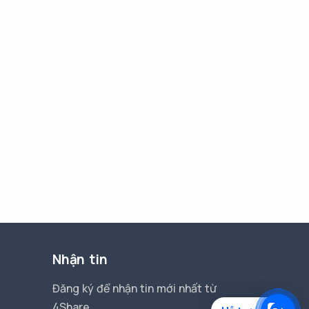
Nhận tin
Đăng ký để nhận tin mới nhất từ
4Share.