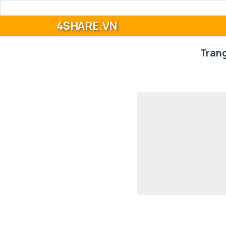
4SHARE.VN
Tran