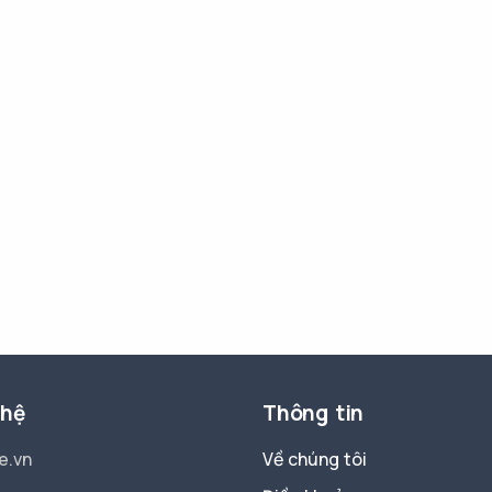
 hệ
Thông tin
e.vn
Về chúng tôi