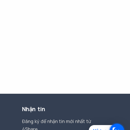
Nhận tin
Đăng ký để nhận tin mới nhất từ
4Share.