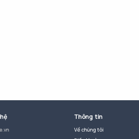
 hệ
Thông tin
e.vn
Về chúng tôi