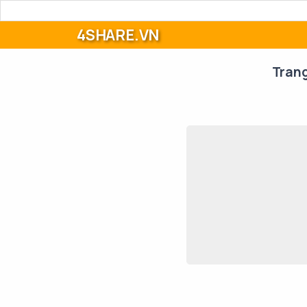
4SHARE.VN
Tran