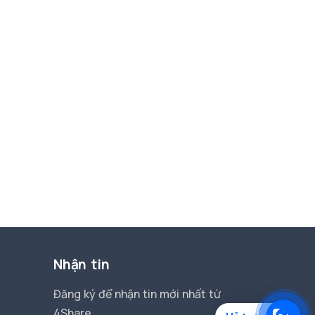
Nhận tin
Đăng ký để nhận tin mới nhất từ
4Share.