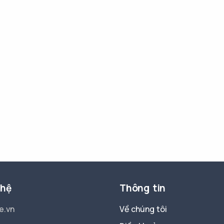
 hệ
Thông tin
e.vn
Về chúng tôi