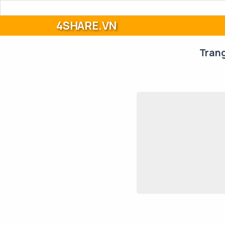
4SHARE.VN
Tran