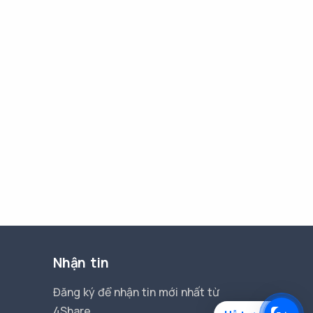
Nhận tin
Đăng ký để nhận tin mới nhất từ
4Share.