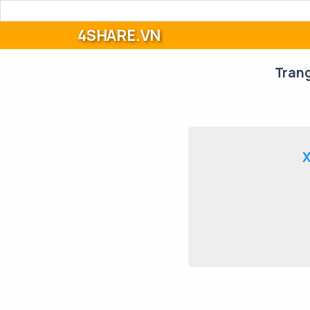
4SHARE.VN
Tran
X