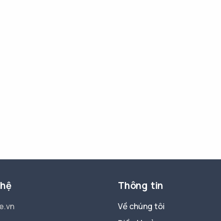
 hệ
Thông tin
e.vn
Về chúng tôi