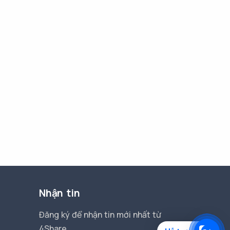
Nhận tin
Đăng ký để nhận tin mới nhất từ
4Share.