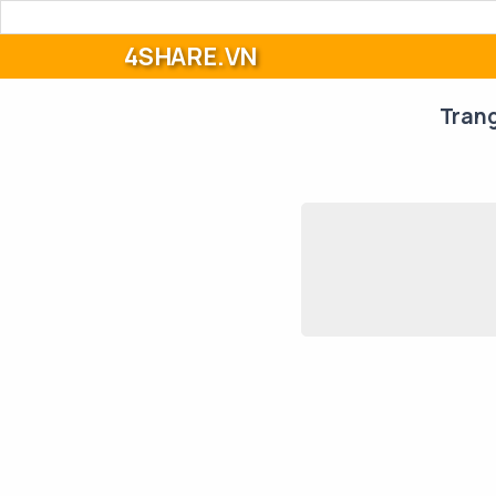
4SHARE.VN
Tran