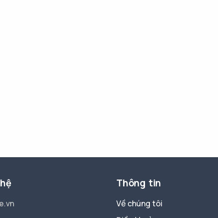
 hệ
Thông tin
e.vn
Về chúng tôi