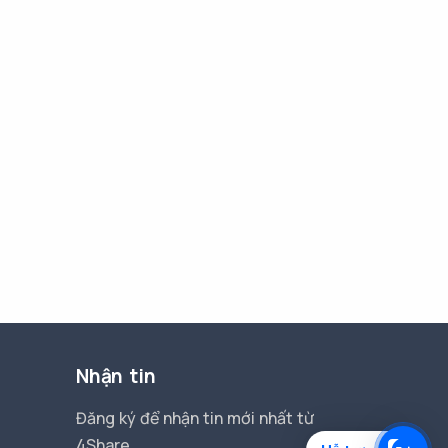
Nhận tin
Đăng ký để nhận tin mới nhất từ
4Share.