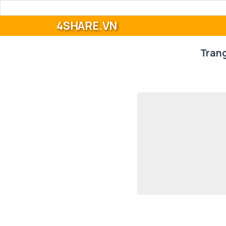
4SHARE.VN
Tran