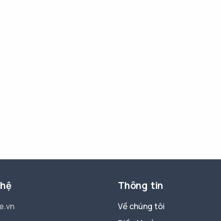
 hệ
Thông tin
e.vn
Về chúng tôi