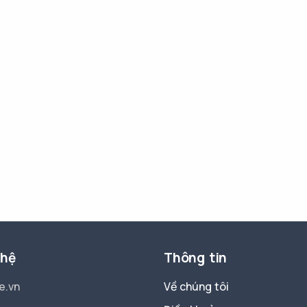
 hệ
Thông tin
e.vn
Về chúng tôi