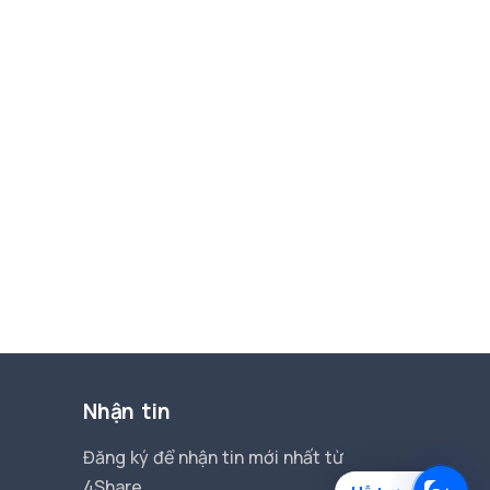
Nhận tin
Đăng ký để nhận tin mới nhất từ
4Share.