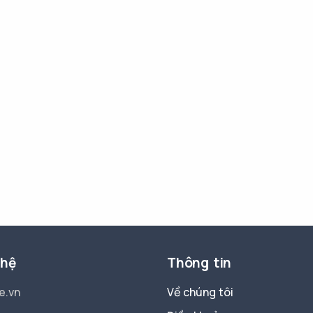
 hệ
Thông tin
e.vn
Về chúng tôi