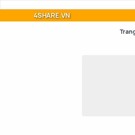
4SHARE.VN
Tran