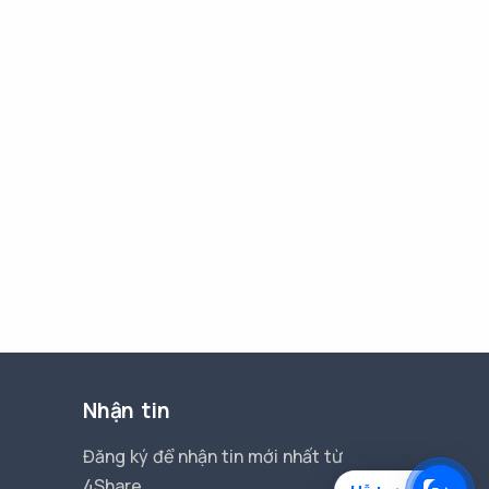
Nhận tin
Đăng ký để nhận tin mới nhất từ
4Share.