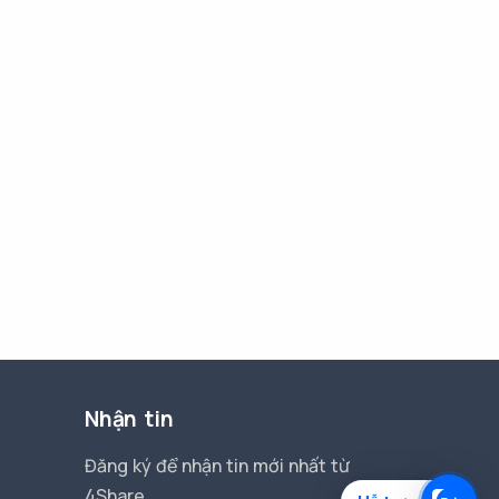
Nhận tin
Đăng ký để nhận tin mới nhất từ
4Share.