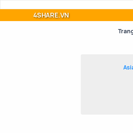
4SHARE.VN
Tran
Asi