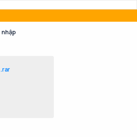
 nhập
.rar