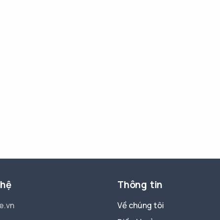
 hệ
Thông tin
e.vn
Về chúng tôi