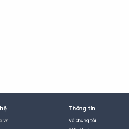
 hệ
Thông tin
e.vn
Về chúng tôi