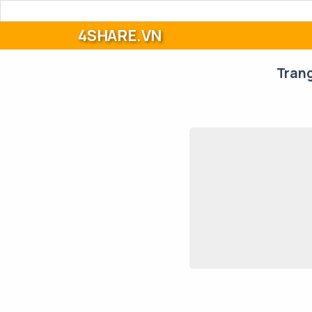
4SHARE.VN
Tran