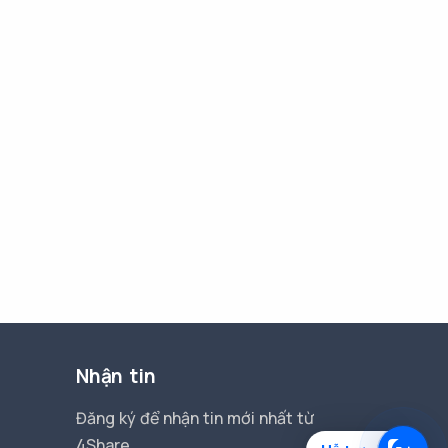
Nhận tin
Đăng ký để nhận tin mới nhất từ
4Share.