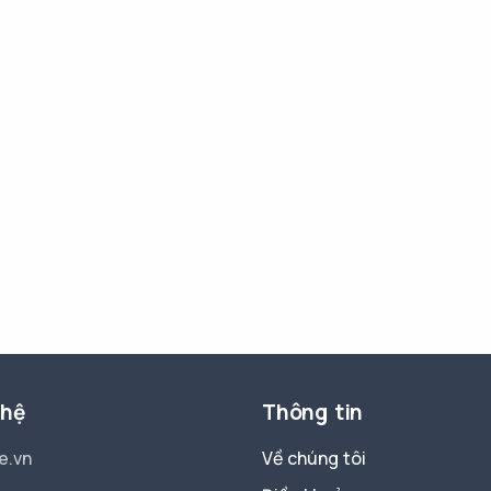
 hệ
Thông tin
e.vn
Về chúng tôi