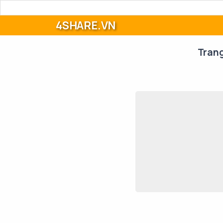
4SHARE.VN
Tran