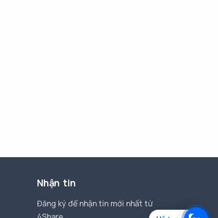
Nhận tin
Đăng ký để nhận tin mới nhất từ
4Share.