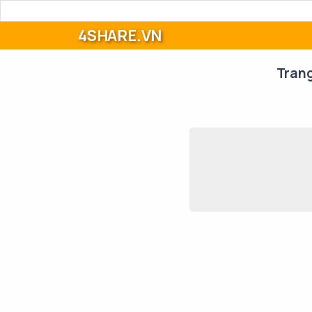
4SHARE.VN
Tran