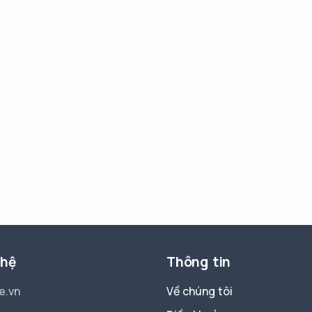
 hệ
Thông tin
e.vn
Về chúng tôi