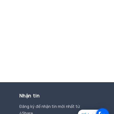
Nhận tin
Đăng ký để nhận tin mới nhất từ
4Share.