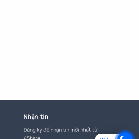
Nhận tin
Đăng ký để nhận tin mới nhất từ
4Share.