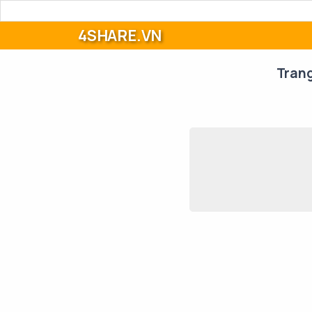
4SHARE.VN
Tran