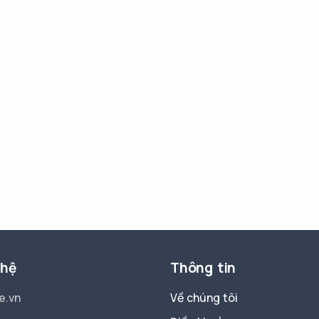
 hệ
Thông tin
e.vn
Về chúng tôi