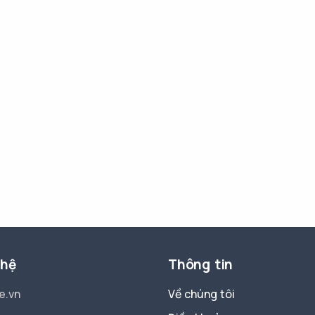
 hệ
Thông tin
e.vn
Về chúng tôi