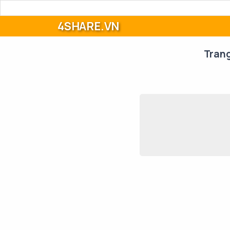
4SHARE.VN
Tran