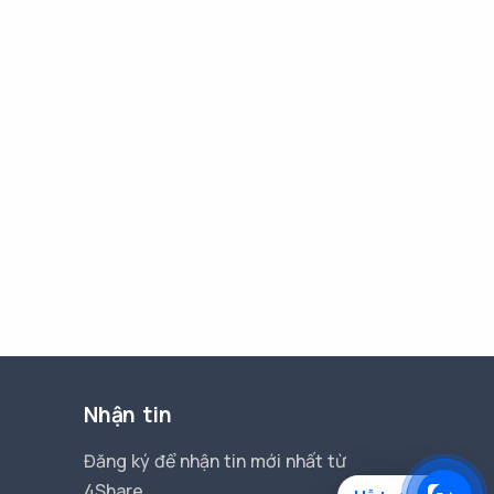
Nhận tin
Đăng ký để nhận tin mới nhất từ
4Share.