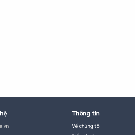
 hệ
Thông tin
e.vn
Về chúng tôi