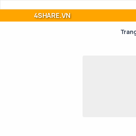
4SHARE.VN
Tran