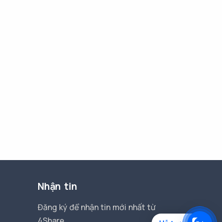
Nhận tin
Đăng ký để nhận tin mới nhất từ
4Share.