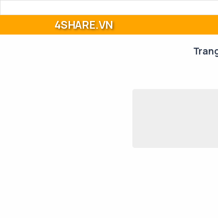
4SHARE.VN
Tran