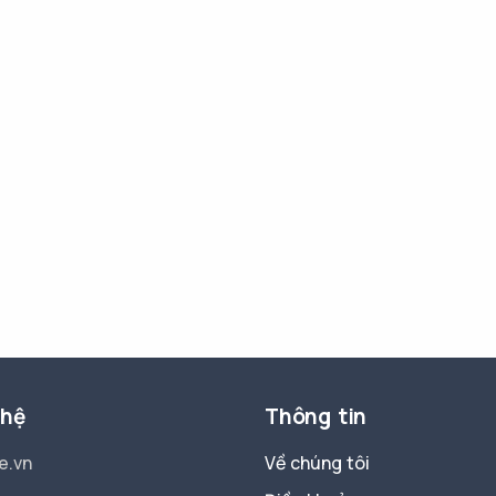
 hệ
Thông tin
e.vn
Về chúng tôi