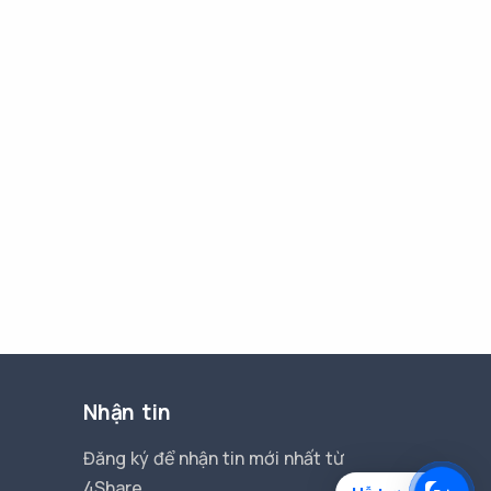
Nhận tin
Đăng ký để nhận tin mới nhất từ
4Share.