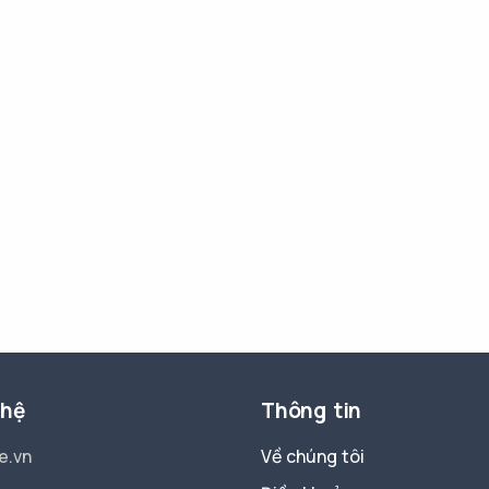
 hệ
Thông tin
e.vn
Về chúng tôi