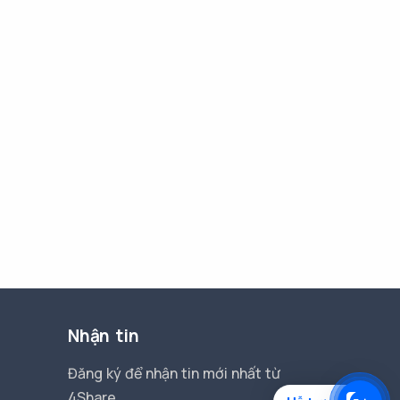
Nhận tin
Đăng ký để nhận tin mới nhất từ
4Share.