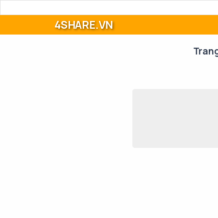
4SHARE.VN
Tran