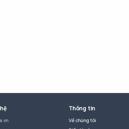
 hệ
Thông tin
e.vn
Về chúng tôi