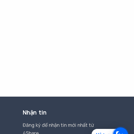
Nhận tin
Đăng ký để nhận tin mới nhất từ
4Share.