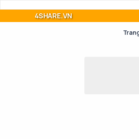
4SHARE.VN
Tran