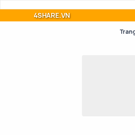
4SHARE.VN
Tran