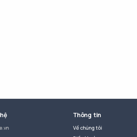
 hệ
Thông tin
e.vn
Về chúng tôi