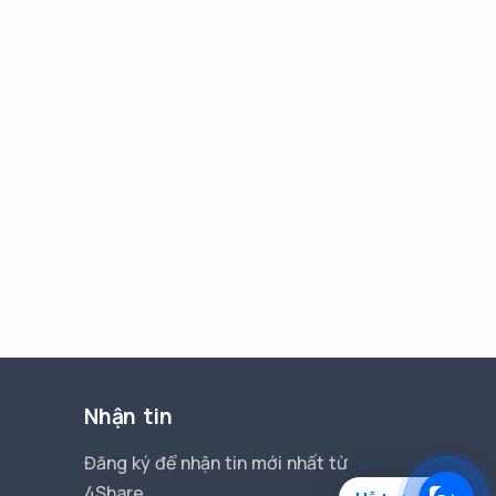
Nhận tin
Đăng ký để nhận tin mới nhất từ
4Share.