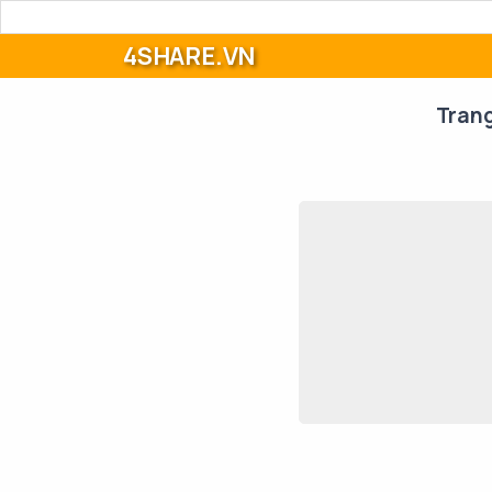
4SHARE.VN
Tran