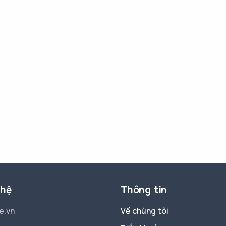
 hệ
Thông tin
e.vn
Về chúng tôi