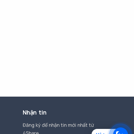
Nhận tin
Đăng ký để nhận tin mới nhất từ
4Share.