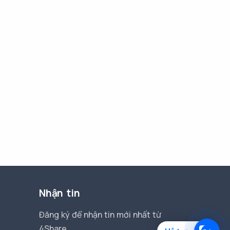
Nhận tin
Đăng ký để nhận tin mới nhất từ
4Share.