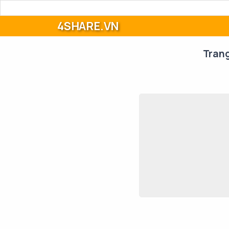
4SHARE.VN
Tran