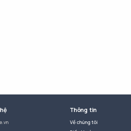
 hệ
Thông tin
e.vn
Về chúng tôi