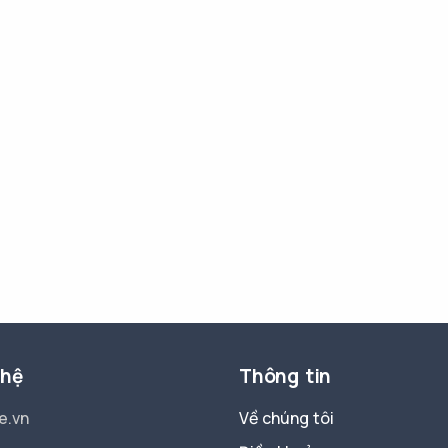
 hệ
Thông tin
e.vn
Về chúng tôi