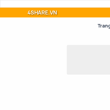
4SHARE.VN
Tran