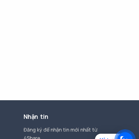
Nhận tin
Đăng ký để nhận tin mới nhất từ
4Share.