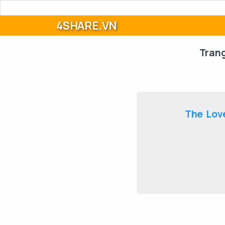
4SHARE.VN
Tran
The Love