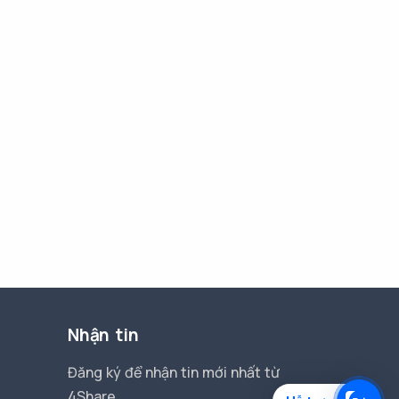
Nhận tin
Đăng ký để nhận tin mới nhất từ
4Share.