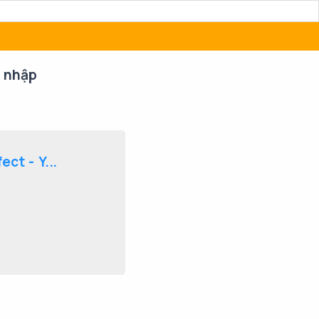
 nhập
ct - Y...