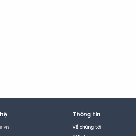
 hệ
Thông tin
e.vn
Về chúng tôi