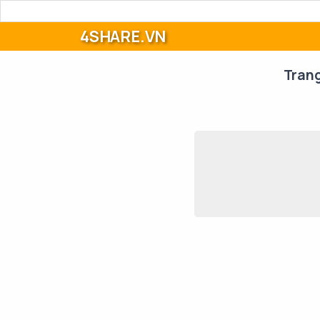
4SHARE.VN
Tran