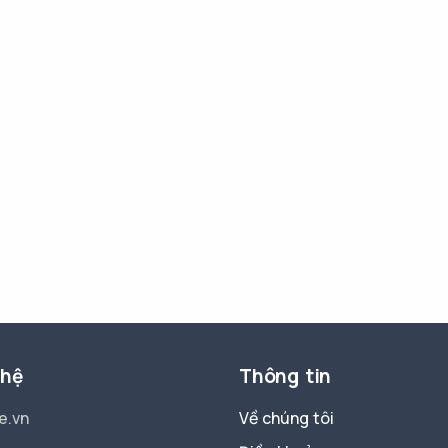
 hệ
Thông tin
e.vn
Về chúng tôi