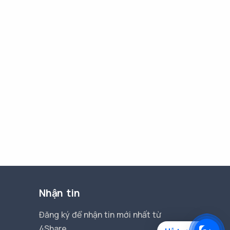
Nhận tin
Đăng ký để nhận tin mới nhất từ
4Share.