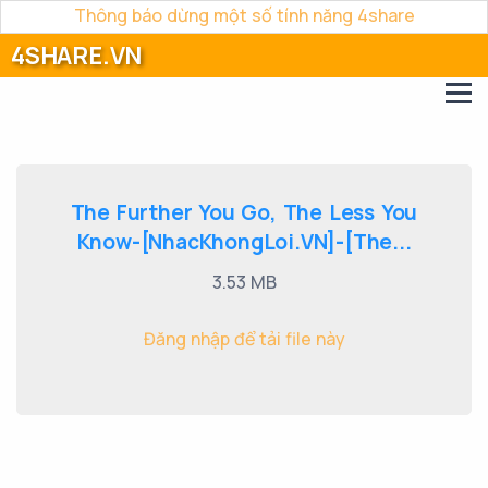
Thông báo dừng một số tính năng 4share
4SHARE.VN
The Further You Go, The Less You
Know-[NhacKhongLoi.VN]-[The...
3.53 MB
Đăng nhập để tải file này