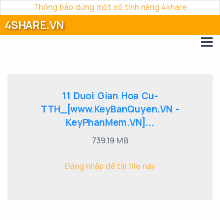
Thông báo dừng một số tính năng 4share
4SHARE.VN
11 Duoi Gian Hoa Cu-
TTH_[www.KeyBanQuyen.VN -
KeyPhanMem.VN]...
739.19 MB
Đăng nhập để tải file này