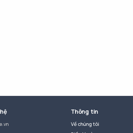
 hệ
Thông tin
e.vn
Về chúng tôi