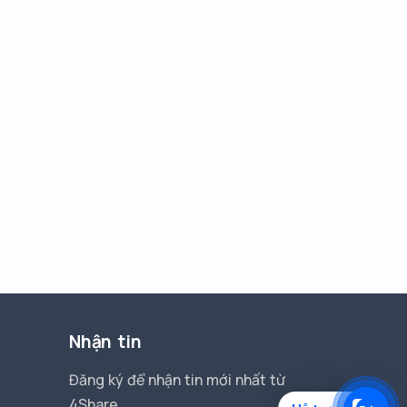
Nhận tin
Đăng ký để nhận tin mới nhất từ
4Share.