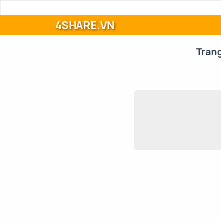
4SHARE.VN
Tran