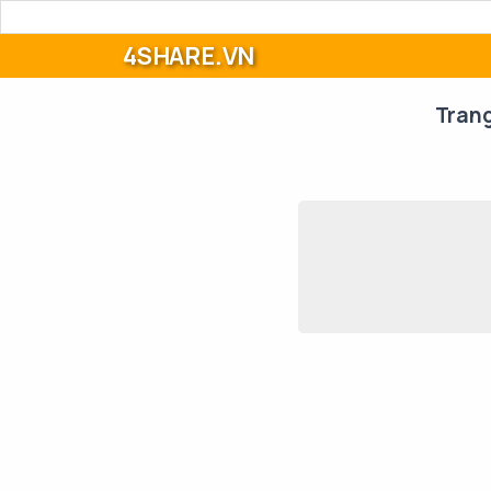
4SHARE.VN
Tran