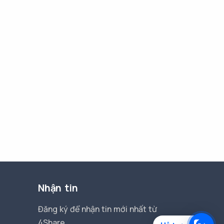
Nhận tin
Đăng ký để nhận tin mới nhất từ
4Share.