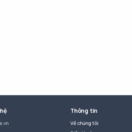
 hệ
Thông tin
e.vn
Về chúng tôi