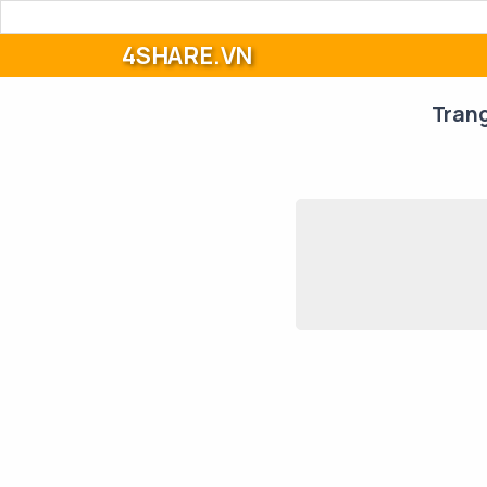
4SHARE.VN
Tran