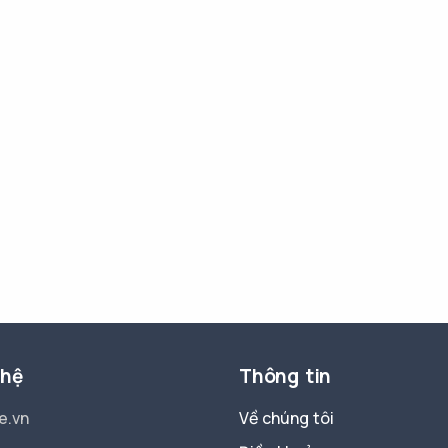
 hệ
Thông tin
e.vn
Về chúng tôi