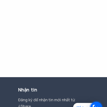
Nhận tin
Đăng ký để nhận tin mới nhất từ
4Share.