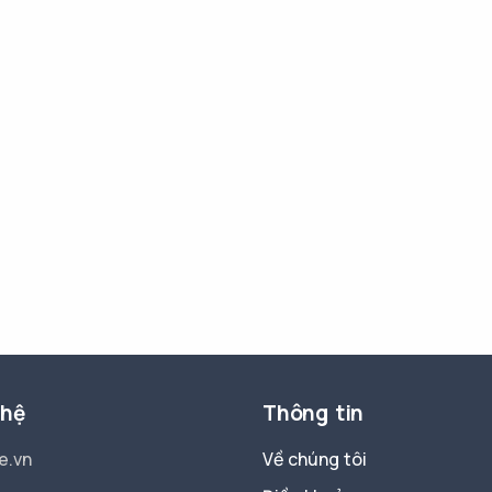
 hệ
Thông tin
e.vn
Về chúng tôi