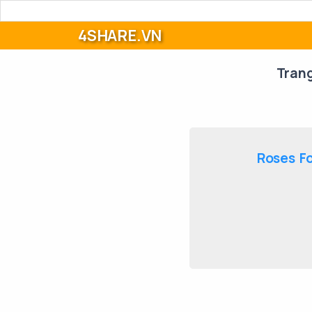
4SHARE.VN
Tran
Roses Fo