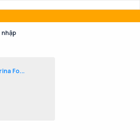
 nhập
ina Fo...