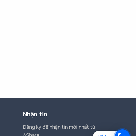
Nhận tin
Đăng ký để nhận tin mới nhất từ
4Share.