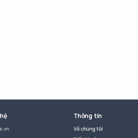
 hệ
Thông tin
e.vn
Về chúng tôi