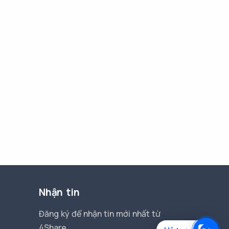
Nhận tin
Đăng ký để nhận tin mới nhất từ
4Share.