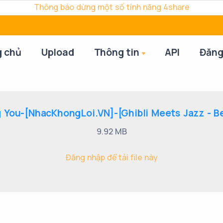
Thông báo dừng một số tính năng 4share
g chủ
Upload
Thông tin
API
Đăng
 You-[NhacKhongLoi.VN]-[Ghibli Meets Jazz - Be
9.92 MB
Đăng nhập để tải file này